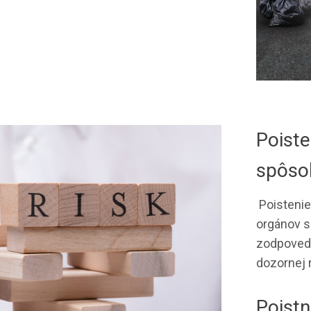
Poist
spôso
Poistenie
orgánov s
zodpovedn
dozornej 
Poistn