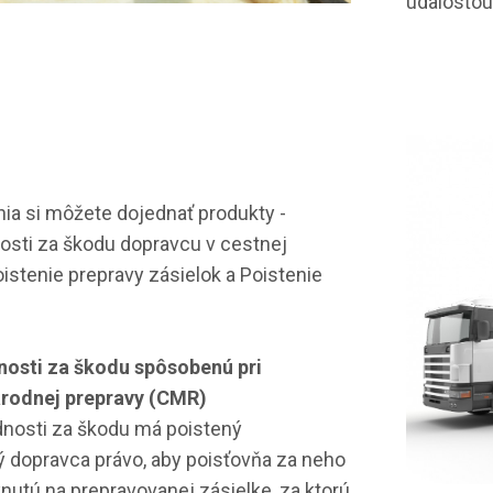
udalosťou
nia si môžete dojednať produkty -
osti za škodu dopravcu v cestnej
istenie prepravy zásielok a Poistenie
osti za škodu spôsobenú pri
rodnej prepravy (CMR)
dnosti za škodu má poistený
 dopravca právo, aby poisťovňa za neho
nutú na prepravovanej zásielke, za ktorú