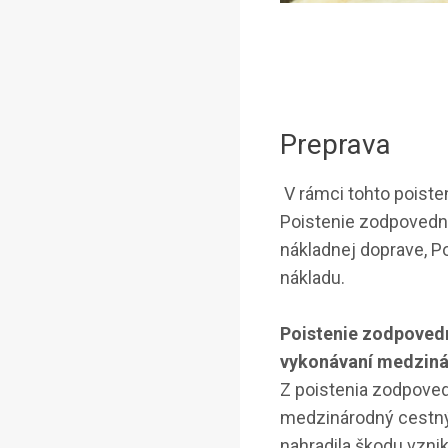
Preprava
V rámci tohto poiste
Poistenie zodpovedn
nákladnej doprave, Po
nákladu.
Poistenie zodpovedn
vykonávaní medziná
Z poistenia zodpove
medzinárodný cestný
nahradila škodu vznik