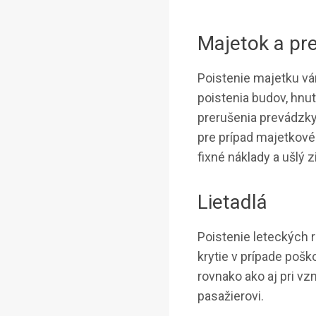
Majetok a pr
Poistenie majetku vá
poistenia budov, hnut
prerušenia prevádzky
pre prípad majetkové
fixné náklady a ušlý z
Lietadlá
Poistenie leteckých r
krytie v prípade poško
rovnako ako aj pri vz
pasažierovi.