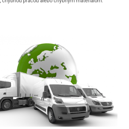
, chybnou prácou alebo chybným materiálom.