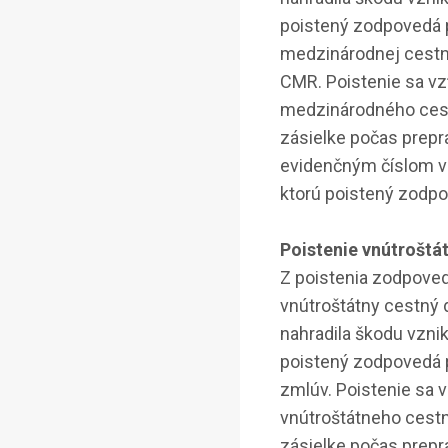
poistený zodpovedá 
medzinárodnej cestne
CMR. Poistenie sa v
medzinárodného cest
zásielke počas prepr
evidenčným číslom vo
ktorú poistený zodp
Poistenie vnútroštá
Z poistenia zodpove
vnútroštátny cestný 
nahradila škodu vznik
poistený zodpovedá 
zmlúv. Poistenie sa 
vnútroštátneho cest
zásielke počas prepr