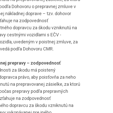
podľa Dohovoru o prepravnej zmluve v
j nákladnej doprave – tzv. dohovor
zťahuje na zodpovednosť
ného dopravcu za škodu vzniknutú na
avy cestnými vozidlami s EČV -
zidla, uvedeným v poistnej zmluve, za
ovedá podľa Dohovoru CMR.
tnej prepravy – zodpovednosť
dnosti za škodu má poistený
dopravca právo, aby poisťovňa za neho
nutú na prepravovanej zásielke, za ktorú
počas prepravy podľa prepravných
vzťahuje na zodpovednosť
ného dopravcu za škodu vzniknutú na
avy vykonávanej pre iného.