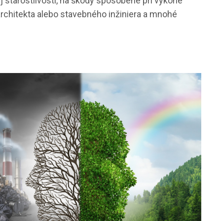
j starostlivosti, na škody spôsobené pri výkone
architekta alebo stavebného inžiniera a mnohé