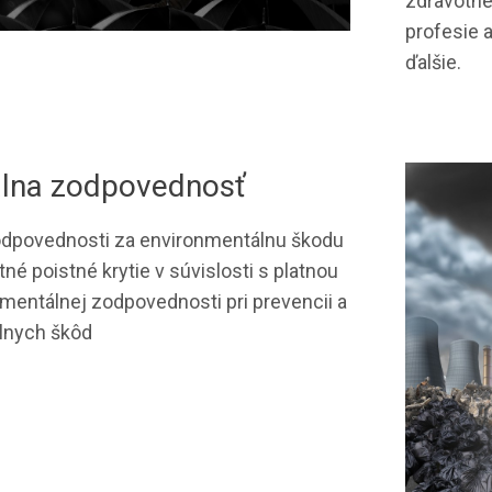
zdravotne
profesie 
ďalšie.
lna zodpovednosť
odpovednosti za environmentálnu škodu
é poistné krytie v súvislosti s platnou
nmentálnej zodpovednosti pri prevencii a
lnych škôd