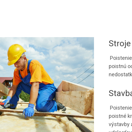
Stroje
Poistenie
poistnú o
nedostatk
Stavb
Poistenie
poistné k
výstavby 