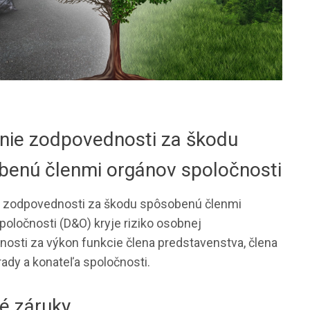
enie zodpovednosti za škodu
benú členmi orgánov spoločnosti
 zodpovednosti za škodu spôsobenú členmi
poločnosti (D&O) kryje riziko osobnej
osti za výkon funkcie člena predstavenstva, člena
rady a konateľa spoločnosti.
é záruky