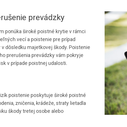
erušenie prevádzky
m ponúka široké poistné krytie v rámci
eľných vecí a poistenie pre prípad
 v dôsledku majetkovej škody. Poistenie
ho prerušenia prevádzky vám pokryje
isk v prípade poistnej udalosti.
izík poistenie poskytuje široké poistné
denia, zničenia, krádeže, straty lietadla
niku škody tretej osobe alebo